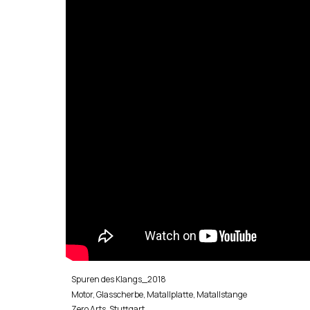
Spuren des Klangs_2018
Motor, Glasscherbe, Matallplatte, Matallstange
Zero Arts, Stuttgart